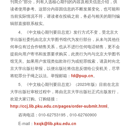
刊简介”部分，列有入选核心期刊的内容及相关信息介绍，供
读者使用参考。这部分内容因信息的不断发展变化，也可能和
当前实际情况不符，请读者在投稿之前，务必与相关的期刊编
辑部直接联系核实。
4、《中文核心期刊要目总览》发行方式不变，受北京大
学出版社委托由北京大学图书馆代为发行部分，从未与其他任
何单位有过合作销售关系，也从不进行任何电话销售，更不会
提前向用户寄书和发票要求购买，此类行为均与北京大学图书
馆无关。如果用户发现类似欺诈行为或犯罪线索，请及时向北
京大学出版社举报，以便出版社将信息反馈给公安机关，尽早
将犯罪分子绳之以法。举报邮箱：
fd@pup.cn
。
5、《中文核心期刊要目总览》（2023年版）目前在北京
大学出版社审校过程中，将由北京大学出版社正式出版发行，
欢迎大家订购。订购链接：
http://ccj.lib.pku.edu.cn/pages/order-submit.html
。
咨询电话：010-62753195，010-62760900
E-mail：
hxqk@lib.pku.edu.cn