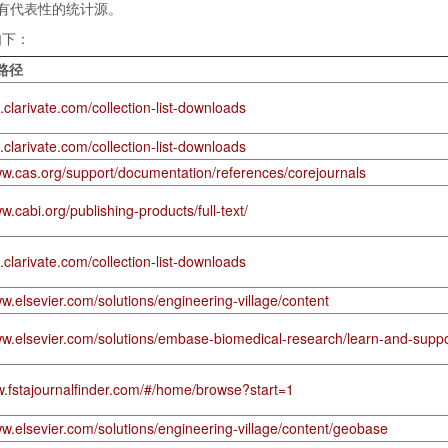
有代表性的统计源。
如下：
路径
l.clarivate.com/collection-list-downloads
l.clarivate.com/collection-list-downloads
ww.cas.org/support/documentation/references/corejournals
w.cabi.org/publishing-products/full-text/
l.clarivate.com/collection-list-downloads
ww.elsevier.com/solutions/engineering-village/content
ww.elsevier.com/solutions/embase-biomedical-research/learn-and-suppo
w.fstajournalfinder.com/#/home/browse?start=1
ww.elsevier.com/solutions/engineering-village/content/geobase