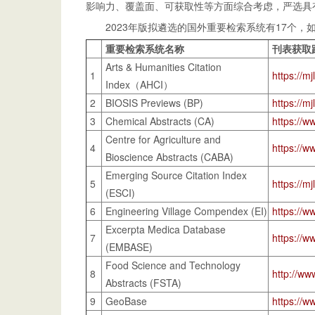
影响力、覆盖面、可获取性等方面综合考虑，严选具
2023年版拟遴选的国外重要检索系统有17个，
重要检索系统名称
刊表获取
Arts & Humanities Citation
1
https://mj
Index（AHCI）
2
BIOSIS Previews (BP)
https://mj
3
Chemical Abstracts (CA)
https://w
Centre for Agriculture and
4
https://ww
Bioscience Abstracts (CABA)
Emerging Source Citation Index
5
https://mj
(ESCI)
6
Engineering Village Compendex (EI)
https://w
Excerpta Medica Database
7
https://w
(EMBASE)
Food Science and Technology
8
http://ww
Abstracts (FSTA)
9
GeoBase
https://w