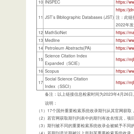
10
INSPEC
https://w
https://j
11
JST’s Bibliographic Databases (JST)
注：此链
2022
12
MathSciNet
https://m
13
Medline
https://w
14
Petroleum Abstracts(PA)
https://w
Science Citation Index
15
https://mj
Expanded（SCIE）
16
Scopus
https://
Social Science Citation
17
https://mj
Index（SSCI）
备注：以上链接信息检索时间为2023年4月26日
说明：
（1）17个国外重要检索系统收录期刊从其官网获取
（2）若官网获取期刊列表中的期刊有改名情况，项
（3）期刊被不同的重要检索系统收录会被赋予不同
（4）若期刊是近期被以上所列某重要检索系统收录